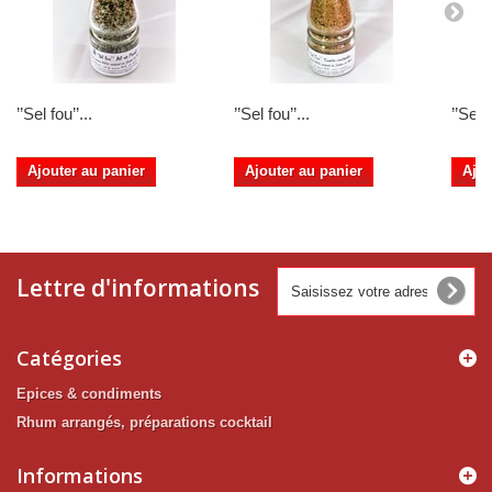
’’Sel fou’’...
’’Sel fou’’...
’’Sel f
Ajouter au panier
Ajouter au panier
Ajou
Lettre d'informations
Catégories
Epices & condiments
Rhum arrangés, préparations cocktail
Informations