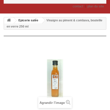
contact
plan du site
Epicerie salée
Vinaigre au piment & combava, bouteille
en verre 250 ml
Agrandir l'image