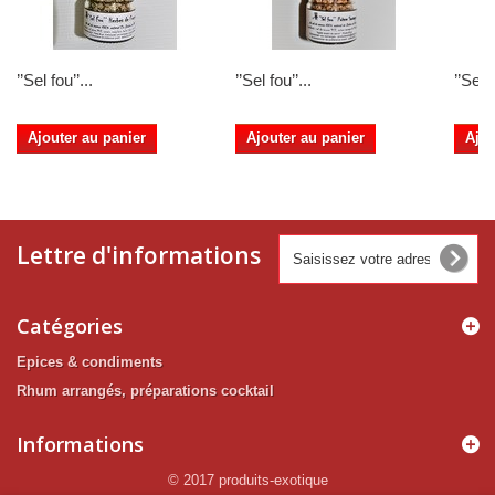
’’Sel fou’’...
’’Sel fou’’...
’’Sel f
Ajouter au panier
Ajouter au panier
Ajou
Lettre d'informations
Catégories
Epices & condiments
Rhum arrangés, préparations cocktail
Informations
© 2017 produits-exotique