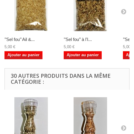
’’Sel fou’’ Ail &...
’’Sel fou’’ à l'I...
’’Sel f
5,00 €
5,00 €
5,00 €
Ajouter au panier
Ajouter au panier
Ajou
30 AUTRES PRODUITS DANS LA MÊME
CATÉGORIE :