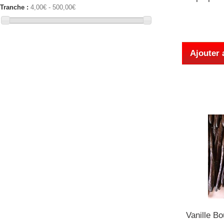
Tranche :
4,00€ - 500,00€
Ajouter 
Vanille B