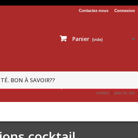
Contactez-nous
Connexion
Panier
(vide)
TÉ. BON À SAVOIR??
contact
plan du site
ons cocktail