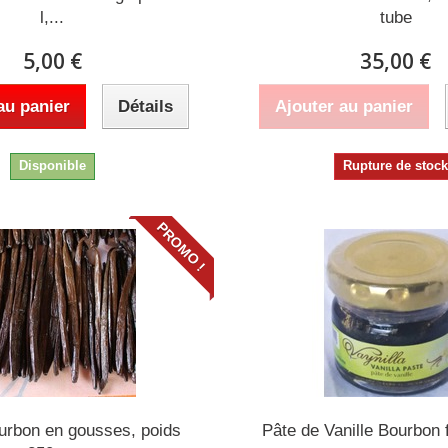
l,...
tube
5,00 €
35,00 €
au panier
Détails
Ajouter au panier
Disponible
Rupture de stoc
PROMO !
ourbon en gousses, poids
Pâte de Vanille Bourbon f