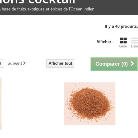
base de fruits exotiques et épices de l'Océan Indien.
Il y a 40 produits.
Afficher :
Grille
Liste
4
Suivant
Afficher tout
Comparer (
0
)