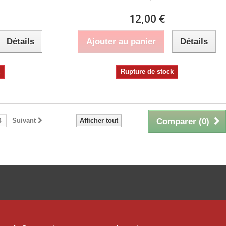
12,00 €
Détails
Ajouter au panier
Détails
k
Rupture de stock
4
Suivant
Afficher tout
Comparer (
0
)