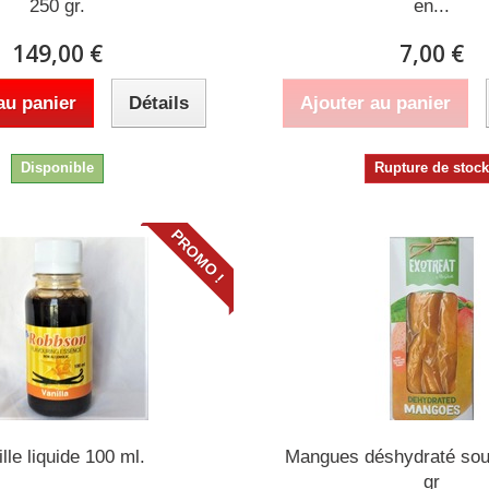
250 gr.
en...
149,00 €
7,00 €
au panier
Détails
Ajouter au panier
Disponible
Rupture de stoc
PROMO !
lle liquide 100 ml.
Mangues déshydraté sou
gr