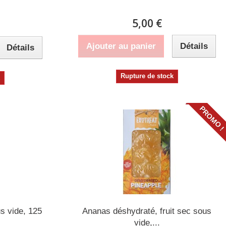
5,00 €
Ajouter au panier
Détails
Détails
Rupture de stock
k
PROMO !
s vide, 125
Ananas déshydraté, fruit sec sous
vide,...