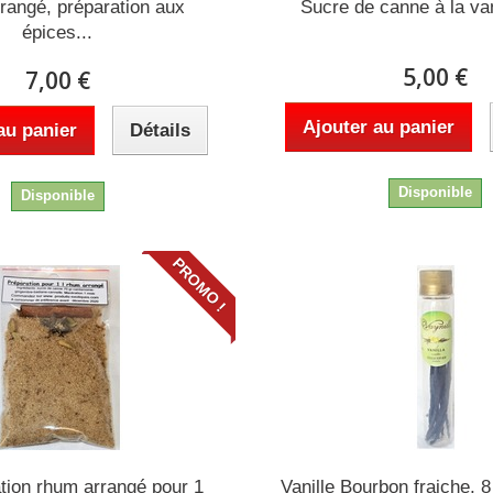
rangé, préparation aux
Sucre de canne à la van
épices...
5,00 €
7,00 €
Ajouter au panier
au panier
Détails
Disponible
Disponible
PROMO !
ation rhum arrangé pour 1
Vanille Bourbon fraiche, 