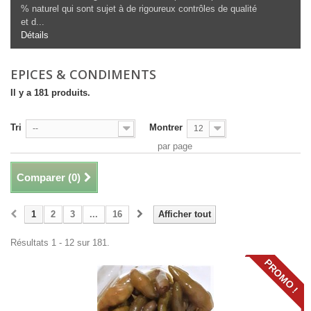
% naturel qui sont sujet à de rigoureux contrôles de qualité
et d...
Détails
EPICES & CONDIMENTS
Il y a 181 produits.
Tri
Montrer
--
12
par page
Comparer (
0
)
1
2
3
...
16
Afficher tout
Résultats 1 - 12 sur 181.
PROMO !