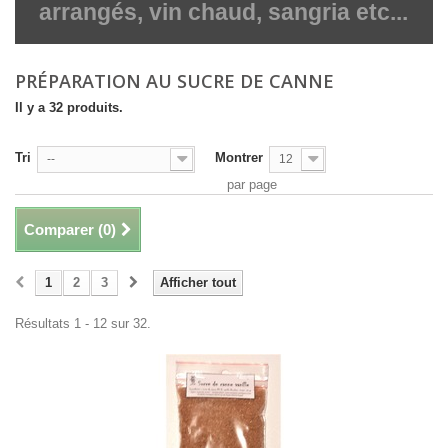
arrangés, vin chaud, sangria etc...
PRÉPARATION AU SUCRE DE CANNE
Il y a 32 produits.
Tri
Montrer
--
12
par page
Comparer (
0
)
1
2
3
Afficher tout
Résultats 1 - 12 sur 32.