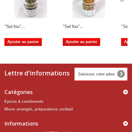
’’Sel fou’’...
’’Sel fou’’...
’’Sel f
Ajouter au panier
Ajouter au panier
Ajou
Lettre d'informations
Catégories
Epices & condiments
Rhum arrangés, préparations cocktail
Informations