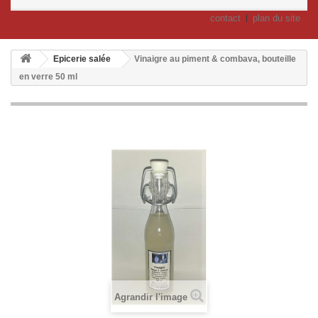
contact
plan du site
Epicerie salée
Vinaigre au piment & combava, bouteille
en verre 50 ml
Agrandir l'image