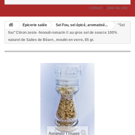
contact
plan du site
Epicerie salée
Sel Fou, sel épicé, aromatisé...
’’Sel
fou’’ Citron zeste -fenouil-romarin © au gros sel de source 100%
naturel de Salies de Béarn , moulin en verre, 85 gr.
Agrandir l'image