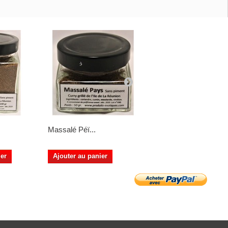
Massalé Péï...
Curcuma...
ier
Ajouter au panier