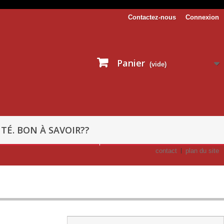
Contactez-nous
Connexion
Panier
(vide)
TÉ. BON À SAVOIR??
contact
plan du site