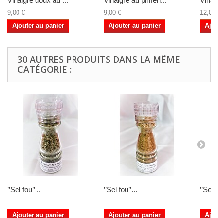
Vinaigre doux au ...
Vinaigre au pimen...
Vinaig
9,00 €
9,00 €
12,00 
Ajouter au panier
Ajouter au panier
Ajou
30 AUTRES PRODUITS DANS LA MÊME
CATÉGORIE :
’’Sel fou’’...
’’Sel fou’’...
’’Sel f
Ajouter au panier
Ajouter au panier
Ajou