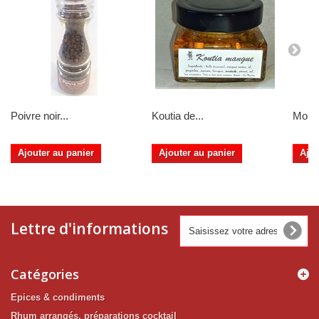
Poivre noir...
Koutia de...
Mouta
Ajouter au panier
Ajouter au panier
Ajou
Lettre d'informations
Catégories
Epices & condiments
Rhum arrangés, préparations cocktail