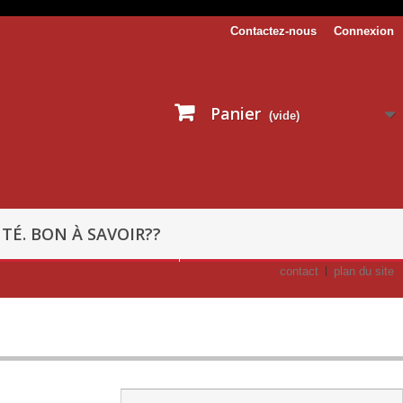
Contactez-nous
Connexion
Panier
(vide)
TÉ. BON À SAVOIR??
contact
plan du site