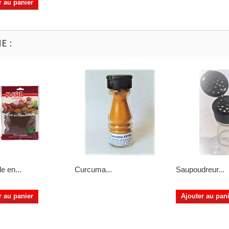
r au panier
E :
e en...
Curcuma...
Saupoudreur...
r au panier
Ajouter au pan