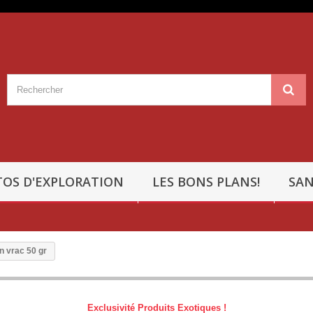
OS D'EXPLORATION
LES BONS PLANS!
SAN
n vrac 50 gr
Exclusivité Produits Exotiques !