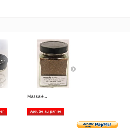
Massalé...
Massalé Péï...
ier
Ajouter au panier
Ajouter au panier