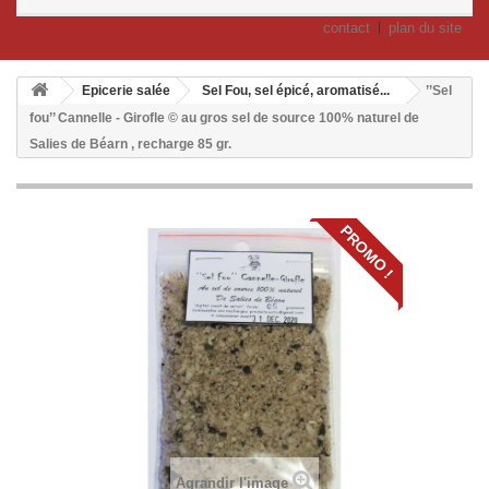
contact
plan du site
Epicerie salée
Sel Fou, sel épicé, aromatisé...
’’Sel
fou’’ Cannelle - Girofle © au gros sel de source 100% naturel de
Salies de Béarn , recharge 85 gr.
PROMO !
Agrandir l'image