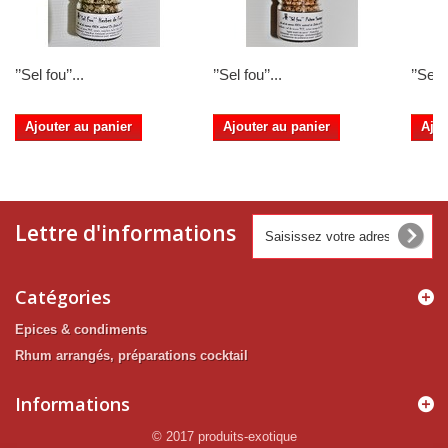
’’Sel fou’’...
’’Sel fou’’...
’’Sel f
Ajouter au panier
Ajouter au panier
Ajou
Lettre d'informations
Catégories
Epices & condiments
Rhum arrangés, préparations cocktail
Informations
© 2017 produits-exotique