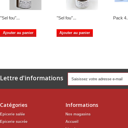
’’Sel fou’’...
’’Sel fou’’...
Pack 4..
Ajouter au panier
Ajouter au panier
Lettre d'informations
Catégories
Informations
Epicerie salée
Nos magasins
Epicerie sucrée
Accueil