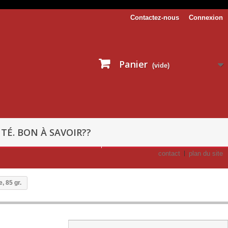
Contactez-nous
Connexion
Panier
(vide)
TÉ. BON À SAVOIR??
contact
plan du site
, 85 gr.