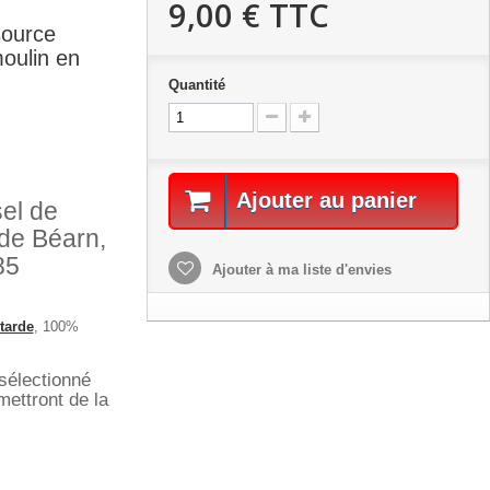
9,00 €
TTC
source
oulin en
Quantité
Ajouter au panier
el de
de Béarn,
85
Ajouter à ma liste d'envies
tarde
, 100%
sélectionné
ettront de la