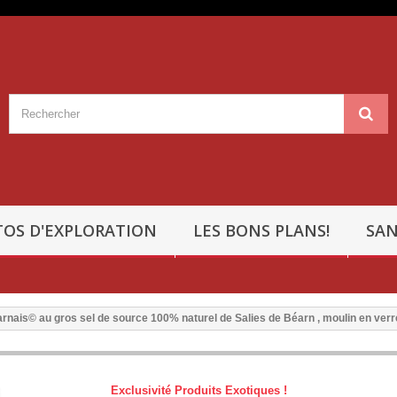
OS D'EXPLORATION
LES BONS PLANS!
SAN
éarnais© au gros sel de source 100% naturel de Salies de Béarn , moulin en verre
Exclusivité Produits Exotiques !