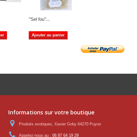
’’Sel fou’’...
’’Sel fou’’...
ier
Ajouter au panier
Informations sur votre boutique
Produits exotiques, Xavier Goby 64270 Puyoo
Appelez-nous au :
06 87 64 19 29