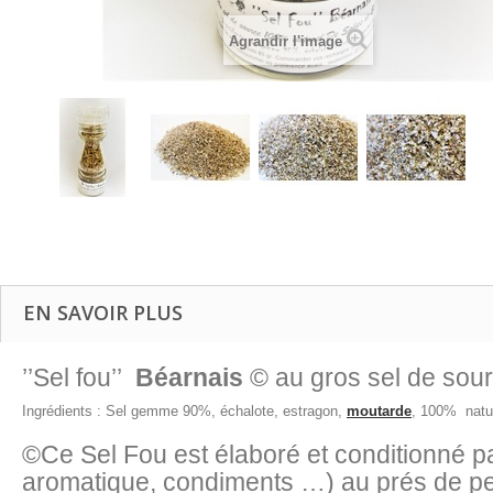
Agrandir l'image
EN SAVOIR PLUS
’’Sel fou’’
Béarnais
© au gros sel de sou
Ingrédients : Sel gemme 90%, échalote, estragon,
moutarde
, 100% natur
©Ce Sel Fou est élaboré et conditionné pa
aromatique, condiments …) au prés de peti