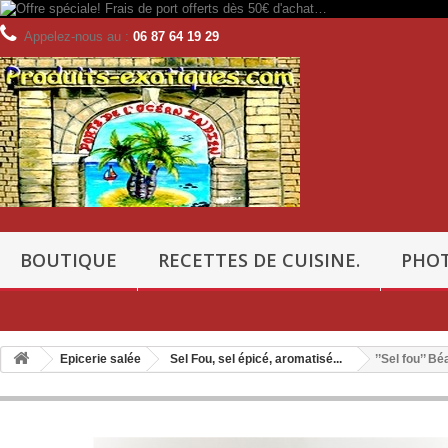
Appelez-nous au :
06 87 64 19 29
BOUTIQUE
RECETTES DE CUISINE.
PHOT
Epicerie salée
Sel Fou, sel épicé, aromatisé...
’’Sel fou’’ B