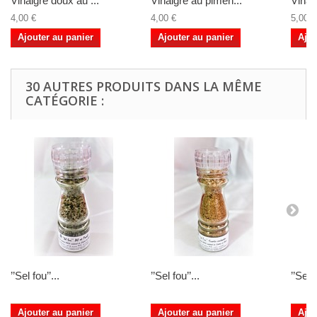
Vinaigre doux au ...
Vinaigre au pimen...
Vinaig
4,00 €
4,00 €
5,00 €
Ajouter au panier
Ajouter au panier
Ajou
30 AUTRES PRODUITS DANS LA MÊME
CATÉGORIE :
’’Sel fou’’...
’’Sel fou’’...
’’Sel f
Ajouter au panier
Ajouter au panier
Ajou