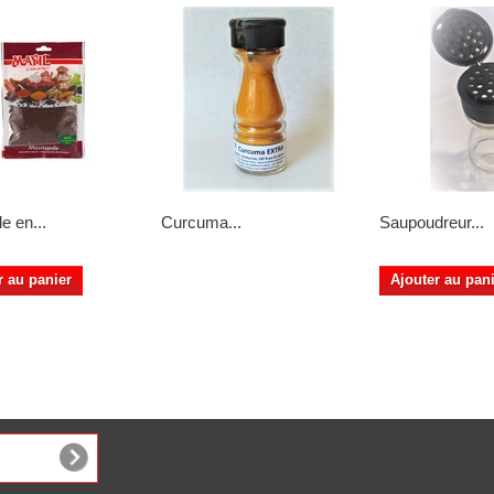
e en...
Curcuma...
Saupoudreur...
r au panier
Ajouter au pan