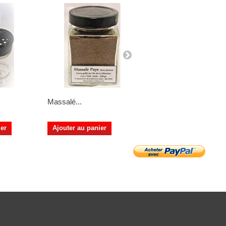
Massalé...
Massalé Péï...
ier
Ajouter au panier
Ajouter au panier