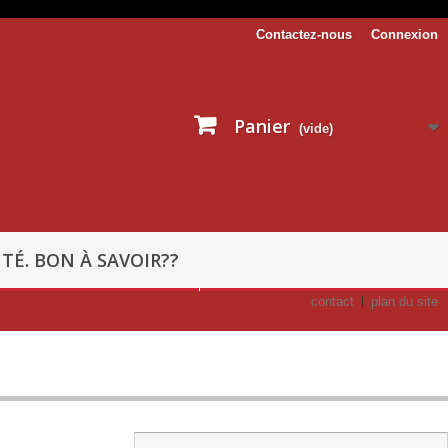
Contactez-nous
Connexion
Panier
(vide)
TÉ. BON À SAVOIR??
contact
plan du site