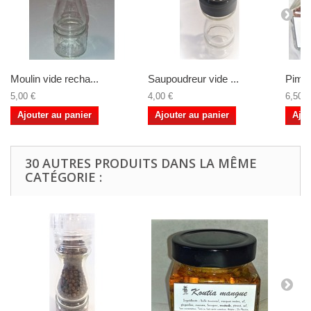
Moulin vide recha...
Saupoudreur vide ...
Pimen
5,00 €
4,00 €
6,50 €
Ajouter au panier
Ajouter au panier
Ajou
30 AUTRES PRODUITS DANS LA MÊME
CATÉGORIE :