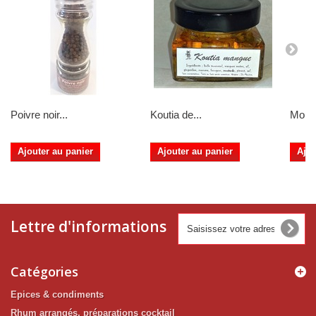
Poivre noir...
Koutia de...
Mouta
Ajouter au panier
Ajouter au panier
Ajou
Lettre d'informations
Catégories
Epices & condiments
Rhum arrangés, préparations cocktail