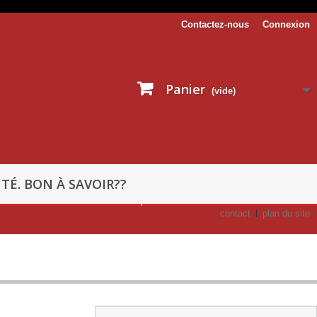
Contactez-nous
Connexion
Panier
(vide)
TÉ. BON À SAVOIR??
contact
plan du site