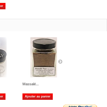
ier
Massalé...
Massalé Péï...
ier
Ajouter au panier
Ajouter au panier