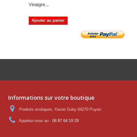
Vinaigre...
Vinaigre...
Ajouter au panier
Ajouter au panier
Informations sur votre boutique
Produits exotiques, Xavier Goby 64270 Puyoo
Appelez-nous au :
06 87 64 19 29