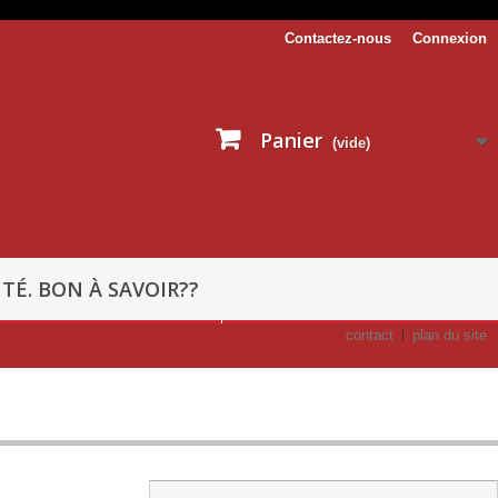
Contactez-nous
Connexion
Panier
(vide)
TÉ. BON À SAVOIR??
contact
plan du site