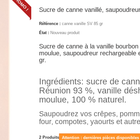
PROMO !
Sucre de canne vanillé, saupoudreur
Référence :
canne vanille SV 85 gr
État :
Nouveau produit
Sucre de canne à la vanille bourbon
moulue,
saupoudreur rechargeable 
gr.
Ingrédients: sucre de can
Réunion 93 %, vanille dés
moulue, 100 % naturel.
Saupoudrez vos crêpes, pomm
four, compotes, yaourts et autre
2
Produits
Attention : dernières pièces disponibles 