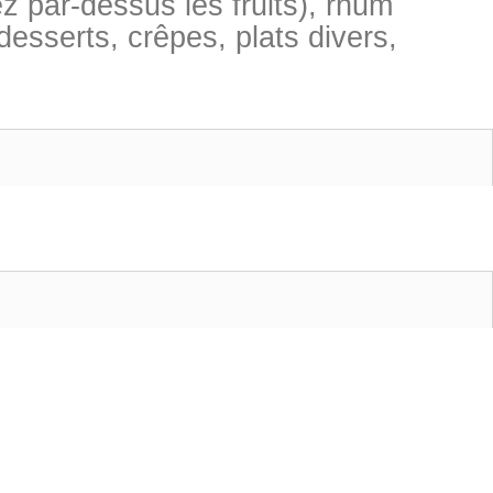
ez par-dessus les fruits), rhum
esserts, crêpes, plats divers,