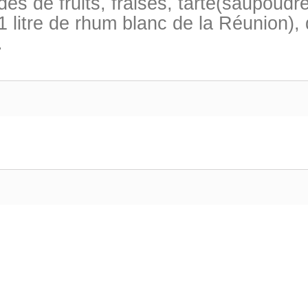
es de fruits, fraises, tarte(saupoudr
litre de rhum blanc de la Réunion), d
.