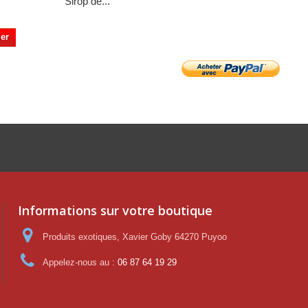
Sirop de...
Vinaigre...
ier
Ajouter au panier
Informations sur votre boutique
Produits exotiques, Xavier Goby 64270 Puyoo
Appelez-nous au :
06 87 64 19 29