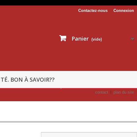
Contactez-nous
Connexion
Panier
(vide)
TÉ. BON À SAVOIR??
contact
plan du site