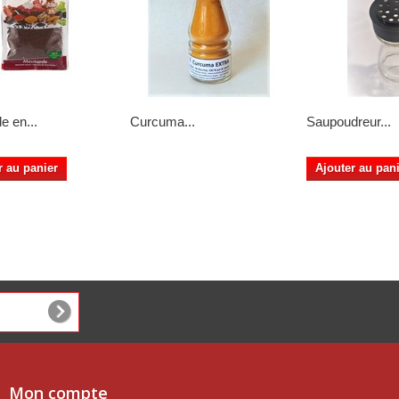
e en...
Curcuma...
Saupoudreur...
r au panier
Ajouter au pan
Mon compte