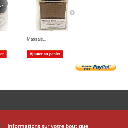
Massalé...
Massalé Péï...
ier
Ajouter au panier
Ajouter au panier
Informations sur votre boutique