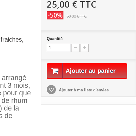
25,00 €
TTC
-50%
50,00 €
TTC
fraiches,
Quantité
Ajouter au panier
m arrangé
nt 3 mois,
Ajouter à ma liste d'envies
e pour que
re de rhum
) de la
s de